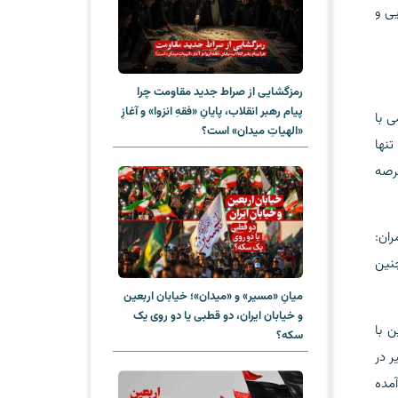
یی و
رمزگشایی از صراط جدید مقاومت چرا
پیام رهبر انقلاب، پایانِ «فقهِ انزوا» و آغازِ
ی با
«الهیاتِ میدان» است؟
تنها
عرصه
مران:
نین
میانِ «مسیر» و «میدان»؛ خیابان اربعین
و خیابان ایران، دو قطبی یا دو روی یک
 با
سکه؟‌
ر در
آمده