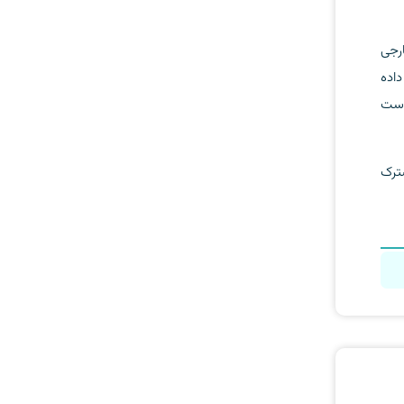
رجی
داده
 دست
ترک