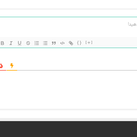
{}
[+]