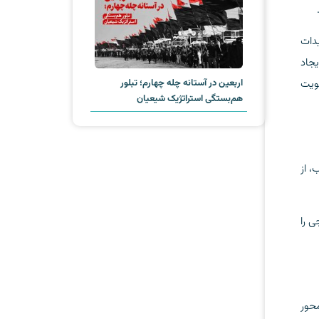
دات
یجاد
ویت
اربعین در آستانه چله چهارم؛ تبلور
هم‌بستگی استراتژیک شیعیان
، از
ی را
محور