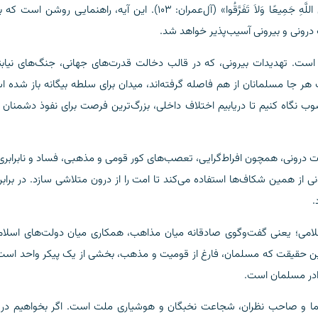
و پرهیز از تفرقه فراخوانده است: «وَاعْتَصِمُوا بِحَبْلِ اللَّهِ جَمِیعًا وَلاَ تَفَرَّقُوا» (آل‌عمران: ۱۰۳). این آیه، راهنمایی ر
ت درونی و بیرونی آسیب‌پذیر خواهد شد.
 است. تهدیدات بیرونی، که در قالب دخالت قدرت‌های جهانی، جنگ‌های نیابت
هر جا مسلمانان از هم فاصله گرفته‌اند، میدان برای سلطه بیگانه باز شده 
گاه کنیم تا دریابیم اختلاف داخلی، بزرگ‌ترین فرصت برای نفوذ دشمنان ب
ت درونی، همچون افراط‌گرایی، تعصب‌های کور قومی و مذهبی، فساد و نابرابر
از همین شکاف‌ها استفاده می‌کند تا امت را از درون متلاشی سازد. در برابر
.
می؛ یعنی گفت‌وگوی صادقانه میان مذاهب، همکاری میان دولت‌های اسلام
ین حقیقت که مسلمان، فارغ از قومیت و مذهب، بخشی از یک پیکر واحد است.
ادر مسلمان است.
علما و صاحب نظران، شجاعت نخبگان و هوشیاری ملت‌ است. اگر بخواهیم در ب