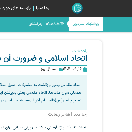
رحا مدیا
بایسته های حوزه ان
پیشنهاد سردبیر
رمزگشایی از صراط جدی
اگر امام حسن(ع) امروز بود
اربعین در آستانه چله چهار
میانِ «مسیر» و «میدان»؛ خیا
1405/05/12
یادداشت؛
اتحاد اسلامی و ضرورت آن ب
16, 06, 1404
مسائل روز
اتحاد مقدس یعنی بازگشت به مشترکات اصیل اسلام
همدلی میان ملت‌ها. اتحاد مقدس یعنی پذیرفتن ای
تعبیر پیامبر(ص)«المسلم أخو المسلم». مسلمان بر
رحا مدیا | هاجر رضایت
اتحاد، نه یک واژه آرمانی بلکه ضرورتی حیاتی برای 