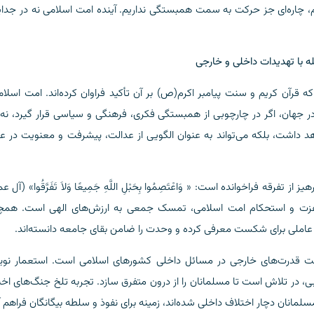
یم، چاره‌ای جز حرکت به سمت همبستگی نداریم. آینده امت اسلامی نه در جدا
 با تهدیدات داخلی و خارجی
ه قرآن کریم و سنت پیامبر اکرم(ص) بر آن تأکید فراوان کرده‌اند. امت اسلام
 جهان، اگر در چارچوبی از همبستگی فکری، فرهنگی و سیاسی قرار گیرد، نه 
خواهد داشت، بلکه می‌تواند به عنوان الگویی از عدالت، پیشرفت و معنویت در 
فرقه فراخوانده است: « وَاعْتَصِمُوا بِحَبْلِ اللَّهِ جَمِیعًا وَلاَ تَفَرَّقُوا» (آل ع
اک عزت و استحکام امت اسلامی، تمسک جمعی به ارزش‌های الهی است. همچ
به عاملی برای شکست معرفی کرده و وحدت را ضامن بقای جامعه دانسته‌اند.
الت قدرت‌های خارجی در مسائل داخلی کشورهای اسلامی است. استعمار نوین
ی، در تلاش است تا مسلمانان را از درون متفرق سازد. تجربه تلخ جنگ‌های اخی
انان دچار اختلاف داخلی شده‌اند، زمینه برای نفوذ و سلطه بیگانگان فراهم 