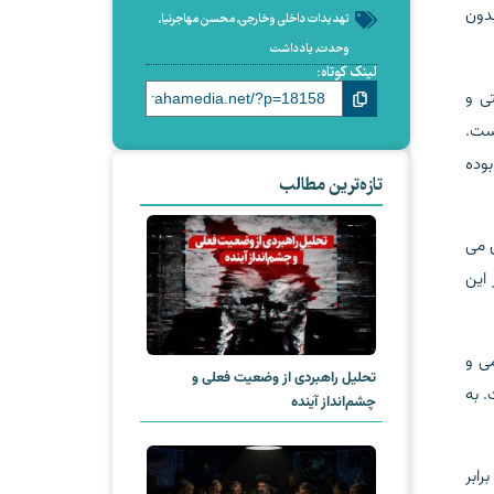
وشن است که بدون
تهدیدات داخلی وخارجی
,
محسن مهاجرنیا
,
وحدت
,
یادداشت
لینک کوتاه:
ی و
است.
وده
تازه‌ترین مطالب
ی می
 این
ی و
تحلیل راهبردی از وضعیت فعلی و
 به
چشم‌انداز آینده
رابر