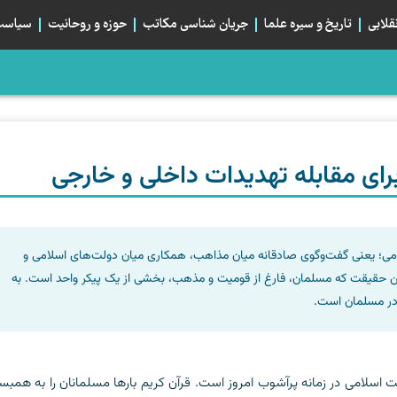
قلابی
تاریخ و سیره علما
جریان شناسی مکاتب
حوزه و روحانیت
سیاست 
، صلح می‌کرد؟
م؛ تبلور هم‌بستگی استراتژیک شیعیان
بان اربعین و خیابان ایران، دو قطبی یا دو روی یک...
رای مقابله تهدیدات داخلی و خارجی
ی؛ یعنی گفت‌وگوی صادقانه میان مذاهب، همکاری میان دولت‌های اسلامی و
ن حقیقت که مسلمان، فارغ از قومیت و مذهب، بخشی از یک پیکر واحد است. به
ادر مسلمان است.
امت اسلامی در زمانه پرآشوب امروز است. قرآن کریم بارها مسلمانان را به همب