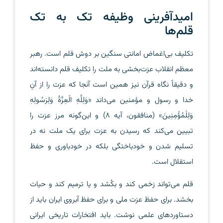
امیدآفرینی وظیفه تک به تک
قلم‌ها
تکلیف بی‌اغماض امانتی سنگین بر دوش قلم است. رهبر
معظم انقلاب عزت‌بخشی به ملت را تکلیف قلم دانسته‌اند
و دقیقاً نگاه قرآن نیز همین است آنجا که عزت را از آنِ
خدا و رسول و مؤمنین می‌داند «وَلِلَّهِ الْعِزَّةُ وَلِرَسُولِهِ
وَلِلْمُؤْمِنِينَ» (منافقون، آیه 8) و این‌گونه مرز عزت را
تبیین می‌کند که رسیدن به عزت برای یک ملت نه در
تسلیم شدن و خودباختگی بلکه در خودباوری و حفظ
استقلال است.
قلم می‌تواند زخمی کند و بکُشد و یا ترمیم کند و حیات
بخشد. برای حفظ عزت ملی و برای حفظ آبروی ایران باید از
دستاوردهای علمی نوشت. باید افتخارات تاریخی ایرانی