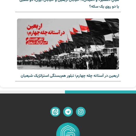
میانِ «مسیر» و «میدان»؛ خیابان اربعین و خیابان ایران، دو قطبی
یا دو روی یک سکه؟‌
اربعین در آستانه چله چهارم؛ تبلور هم‌بستگی استراتژیک شیعیان