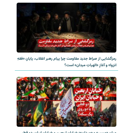
رمزگشایی از صراط جدید مقاومت چرا پیام رهبر انقلاب، پایانِ «فقهِ
انزوا» و آغازِ «الهیاتِ میدان» است؟