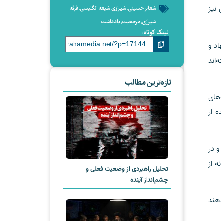
 نیز
شعائر حسینی
,
شیرازی
,
شیعه انگلیسی
,
فرقه
شیرازی
,
مرجعیت
,
یادداشت
لینک کوتاه:
اد و
‌اند
تازه‌ترین مطالب
های
 از
و در
ه از
تحلیل راهبردی از وضعیت فعلی و
چشم‌انداز آینده
دهند