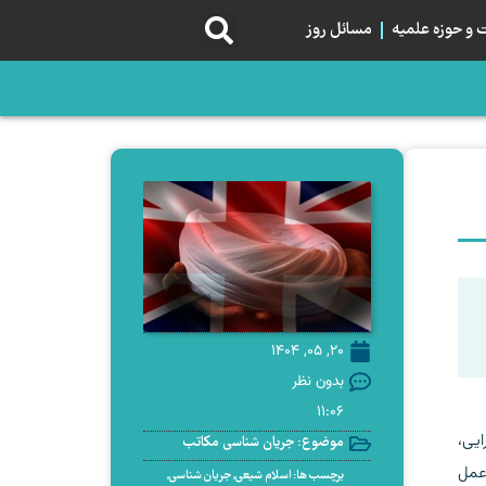
و حوزه علمیه
مسائل روز
20, 05, 1404
بدون نظر
11:06
ایی،
موضوع:
جریان شناسی مکاتب
 عمل
برچسب ها:
اسلام شیعی
,
جریان شناسی
,