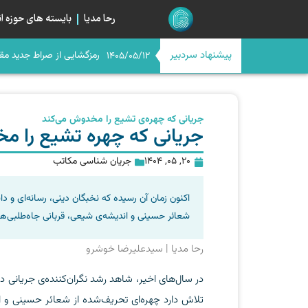
رحا مدیا
بایسته های حوزه ان
پیشنهاد سردبیر
رمزگشایی از صراط جدید مق
اگر امام حسن(ع) امروز بود
اربعین در آستانه چله چهار
میانِ «مسیر» و «میدان»؛ خیا
1405/05/12
جریانی که چهره‌ی تشیع را مخدوش می‌کند
جریانی که چهره تشیع را م
20, 05, 1404
جریان شناسی مکاتب
اکنون زمان آن رسیده که نخبگان دینی، رسانه‌ای و دا
شعائر حسینی و اندیشه‌ی شیعی، قربانی جاه‌طلبی‌ه
رحا مدیا | سیدعلیرضا خوشرو
در سال‌های اخیر، شاهد رشد نگران‌کننده‌ی جریانی 
تلاش دارد چهره‌ای تحریف‌شده از شعائر حسینی و ا