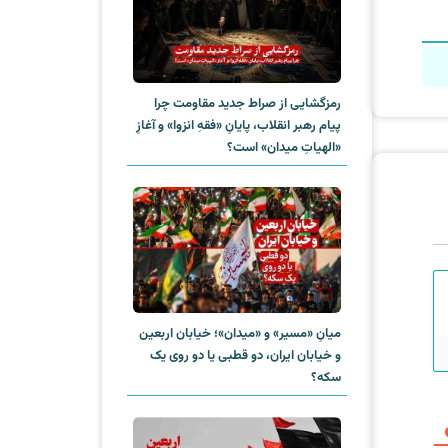
رمزگشایی از صراط جدید مقاومت چرا
پیام رهبر انقلاب، پایانِ «فقهِ انزوا» و آغازِ
«الهیاتِ میدان» است؟
میانِ «مسیر» و «میدان»؛ خیابان اربعین
و خیابان ایران، دو قطبی یا دو روی یک
سکه؟‌