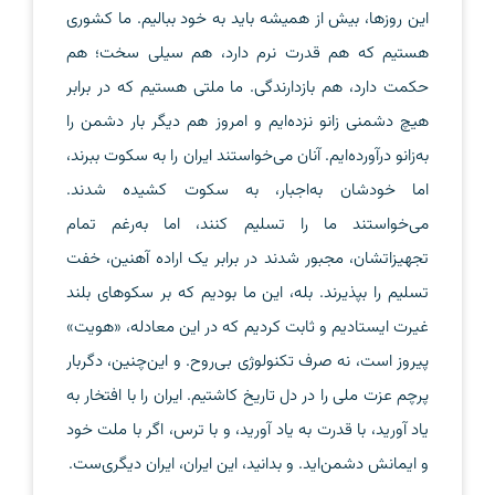
این روزها، بیش از همیشه باید به خود ببالیم. ما کشوری
هستیم که هم قدرت نرم دارد، هم سیلی سخت؛ هم
حکمت دارد، هم بازدارندگی. ما ملتی هستیم که در برابر
هیچ دشمنی زانو نزده‌ایم و امروز هم دیگر بار دشمن را
به‌زانو درآورده‌ایم. آنان می‌خواستند ایران را به سکوت ببرند،
اما خودشان به‌اجبار، به سکوت کشیده شدند.
می‌خواستند ما را تسلیم کنند، اما به‌رغم تمام
تجهیزاتشان، مجبور شدند در برابر یک اراده آهنین، خفت
تسلیم را بپذیرند. بله، این ما بودیم که بر سکوهای بلند
غیرت ایستادیم و ثابت کردیم که در این معادله، «هویت»
پیروز است، نه صرف تکنولوژی بی‌روح. و این‌چنین، دگربار
پرچم عزت ملی را در دل تاریخ کاشتیم. ایران را با افتخار به
یاد آورید، با قدرت به یاد آورید، و با ترس، اگر با ملت خود
و ایمانش دشمن‌اید. و بدانید، این ایران، ایران دیگری‌ست.