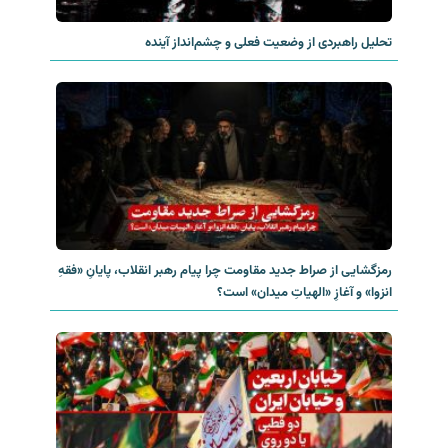
تحلیل راهبردی از وضعیت فعلی و چشم‌انداز آینده
رمزگشایی از صراط جدید مقاومت چرا پیام رهبر انقلاب، پایانِ «فقهِ
انزوا» و آغازِ «الهیاتِ میدان» است؟