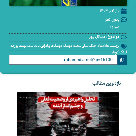
10, 04, 1404
بدون نظر
16:56
موضوع:
مسائل روز
برچسب ها:
انتقام
,
جنگ
,
سیلی سخت
,
موشک
,
موشک‌های ایرانی
,
یادداشت
,
یوسف پورجم
لینک کوتاه:
تازه‌ترین مطالب