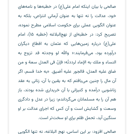
صالحی با بیان اینکه امام علی(ع) در خطبه‌ها و نامه‌های
خود، عدالت را نه تنها به عنوان آرمانی انتزاعی، بلکه به
عنوان الگویی عملی برای حکومت اسلامی مطرح نموده،
تصریح کرد: در خطبه‌ای از نهج‌البلاغه (خطبه 15)، امام
علی(ع) درباره زمین‌هایی که عثمان به اقطاع دیگران
درآورده بود، می‌فرمایند:« والله لو وجدته قد تزوج به
النساء و ملك به الإماء لرددتُه؛ فإنّ فى العدل سعة و من
ضاق عليه العدل، فالجور عليه أضيق. «به خدا قسم، اگر
آن مال را چنین می‌یافتم که به یقین با آن، زنانی به عقد
زناشویی درآمده و کنیزانی با آن خریداری شده بودند، باز
هم آن را به مسلمانان می‌گرداندم؛ زیرا در عدل و دادگری
وسعت و گشایش است و آن کس که اجرای عدالت بر او
سنگین آید، تحمل ظلم برای او سخت‌تر است.
صالحی افزود: بر این اساس، نهج البلاغه، نه تنها الگویی