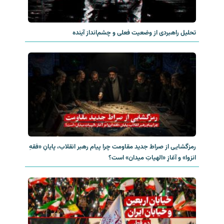
تحلیل راهبردی از وضعیت فعلی و چشم‌انداز آینده
رمزگشایی از صراط جدید مقاومت چرا پیام رهبر انقلاب، پایانِ «فقهِ
انزوا» و آغازِ «الهیاتِ میدان» است؟