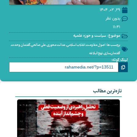
29, 02, 1404
بدون نظر
11:41
موضوع:
سیاست و حوزه علمیه
برچسب ها:
اصول مقاومت
,
انقلاب اسلامی
,
عدالت محوری
,
علی صالحی
,
گفتمان وحدت
,
گفتمان‌سازی
,
نهج‌البلاغه
لینک کوتاه:
تازه‌ترین مطالب