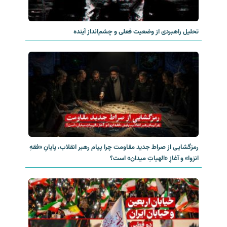
تحلیل راهبردی از وضعیت فعلی و چشم‌انداز آینده
رمزگشایی از صراط جدید مقاومت چرا پیام رهبر انقلاب، پایانِ «فقهِ
انزوا» و آغازِ «الهیاتِ میدان» است؟