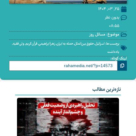
25, 03, 1404
بدون نظر
08:55
موضوع:
مسائل روز
برچسب ها:
اسرائیل
,
حقوق بین‌الملل
,
حمله به ایران
,
زهرا ابراهیمی
,
قرآن کریم
,
ولی فقیه
,
یادداشت
لینک کوتاه:
تازه‌ترین مطالب