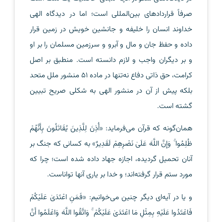
صرفاً قراردادهای بین‌المللی است؛ اما در دیدگاه الهی
خداوند انسان را خلیفه و جانشین خویش در زمین قرار
داده و حفظ جان و مال و آبرو و سرزمین مسلمان را بر او
و بر دیگران واجب و لازم دانسته است. منطبق بر اصل
کرامت، حق ذاتی دفاع نه‌تنها در ماده 51 منشور ملل متحد
بلکه پیش از آن در منشور الهی به شکلی صریح تبیین
گشته است.
همان‌گونه که قرآن می‌فرماید: «أُذِنَ لِلَّذِينَ یُقَاتَلُونَ بِأَنَّهُمْ
ظُلِمُوا ۚ وَإِنَّ اللَّهَ عَلَىٰ نَصْرِهِمْ لَقَدِيرٌ» به کسانی که جنگ بر
آنان تحمیل گردیده، اجازه جهاد داده شده است؛ چرا که
مورد ستم قرار گرفته‌اند؛ و خدا بر یاری آنها تواناست.
و یا در آیه‌ای دیگر چنین می‌خوانیم: «فَمَنِ اعْتَدَىٰ عَلَيْكُمْ
فَاعْتَدُوا عَلَيْهِ بِمِثْلِ مَا اعْتَدَىٰ عَلَيْكُمْ ۚ وَاتَّقُوا اللَّهَ وَاعْلَمُوا أَنَّ