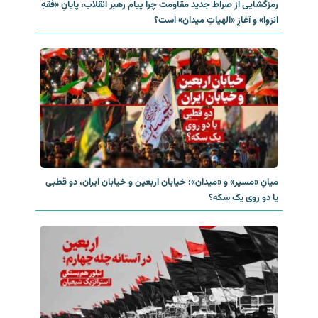
رمزگشایی از صراط جدید مقاومت چرا پیام رهبر انقلاب، پایانِ «فقهِ
انزوا» و آغازِ «الهیاتِ میدان» است؟
میانِ «مسیر» و «میدان»؛ خیابان اربعین و خیابان ایران، دو قطبی
یا دو روی یک سکه؟‌