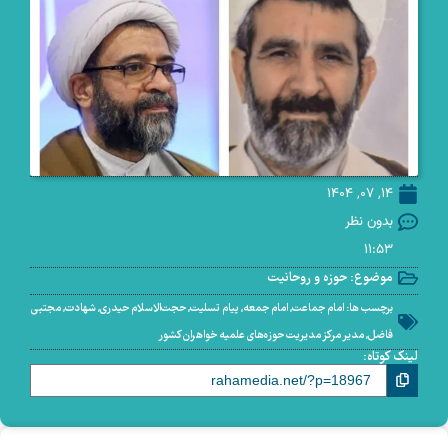
14, 07, 1404
بدون نظر
11:53
موضوع:
حوزه و روحانیت
برچسب ها:
امام جماعت
,
امام جمعه
,
پیام تسلیت
,
حجت‌الاسلام حیدری
,
شهادت
,
مجتبی
فاضل
,
مدیر مرکز مدیریت حوزه‌های علمیه خواهران کشور
لینک کوتاه: