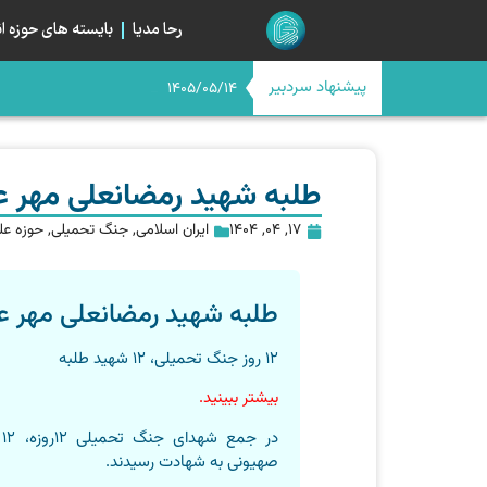
رحا مدیا
بایسته های حوزه ان
پیشنهاد سردبیر
رمزگشایی از
اگر امام حسن(ع) امروز بود
اربعین در آستانه چله چهار
میانِ «مسیر» و «میدان»؛ خیا
1405/05/14
1405/05/12
طلبه شهید رمضانعلی مهر عل
17, 04, 1404
ایران اسلامی
,
جنگ تحمیلی
,
حوزه عل
طلبه شهید رمضانعلی مهر عل
۱۲ روز جنگ تحمیلی، ۱۲ شهید طلبه
بیشتر ببینید.
د
صهیونی به شهادت رسیدند.