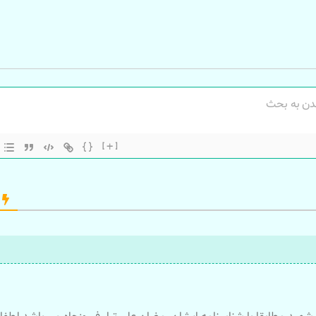
{}
[+]