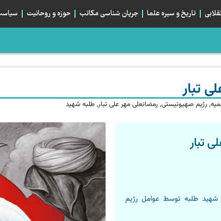
قلابی
تاریخ و سیره علما
جریان شناسی مکاتب
حوزه و روحانیت
سیاست 
، صلح می‌کرد؟
م؛ تبلور هم‌بستگی استراتژیک شیعیان
بان اربعین و خیابان ایران، دو قطبی یا دو روی یک...
ی تبار
میه
,
رژیم صهیونیستی
,
رمضانعلی مهر علی تبار
,
طلبه شهید
ی تبار
ر جمع شهدای جنگ تحمیلی ۱۲روزه، ۱۲ شهید طلبه توسط عوامل رژیم