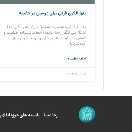
تنها الگوی قرآنی برای دوستی در جامعه
رحا مدیا | فریبا علاسوند «مُحَمَّدٌ رَسُولُ اللَّهِ وَ الَّذینَ مَعَهُ
أَشِدَّاءُ عَلَى الْکُفَّارِ رُحَماءُ بَیْنَهُمْ» محمّد، فرستاده خداست و
کسانی که با او هستند بر کافران سرسخت و در میان
خودشان با
ادامه مطلب »
اسفند ۲۰, ۱۴۰۳
رحا مدیا
بایسته های حوزه انقلابی