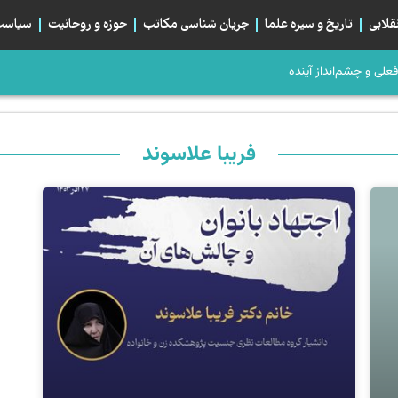
قلابی
تاریخ و سیره علما
جریان شناسی مکاتب
حوزه و روحانیت
سیاست 
، صلح می‌کرد؟
لی و چشم‌انداز آینده
م؛ تبلور هم‌بستگی استراتژیک شیعیان
بان اربعین و خیابان ایران، دو قطبی یا دو روی یک...
 چرا پیام رهبر انقلاب، پایانِ «فقهِ انزوا» و آغازِ «الهیاتِ...
فریبا علاسوند