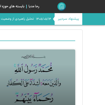
رحا مدیا
بایسته های حوزه ان
پیشنهاد سردبیر
اگر امام حسن(ع) امروز بود
تحلیل راهبردی از وضعیت فع
اربعین در آستانه چله چهار
میانِ «مسیر» و «میدان»؛ خیا
رمزگشایی از صراط جدید مقاومت
1405/05/14