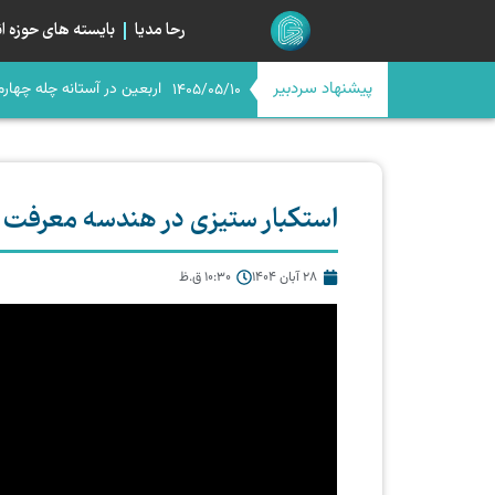
رحا مدیا
بایسته های حوزه ان
پیشنهاد سردبیر
اگر امام حسن(ع) امروز بود
اربعین در آستانه چله چهار
1405/05/10
استکبار ستیزی در هندسه معرفت 
28 آبان 1404
10:30 ق.ظ