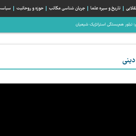
قلابی
تاریخ و سیره علما
جریان شناسی مکاتب
حوزه و روحانیت
سیاست 
، صلح می‌کرد؟
م؛ تبلور هم‌بستگی استراتژیک شیعیان
دینی