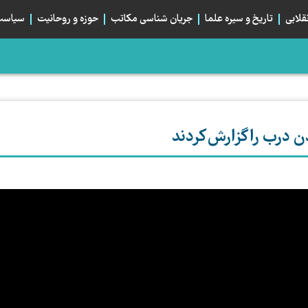
قلابی
تاریخ و سیره علما
جریان شناسی مکاتب
حوزه و روحانیت
سیاست 
، صلح می‌کرد؟
م؛ تبلور هم‌بستگی استراتژیک شیعیان
بان اربعین و خیابان ایران، دو قطبی یا دو روی یک...
 درب را گزارش کردند