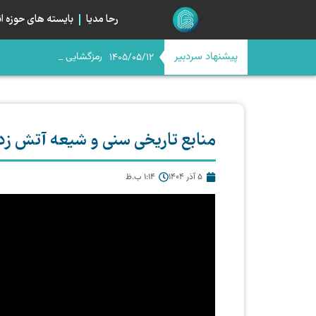
رحا مدیا
بایسته های حوزه ان
پیشنهاد سردبیر
رمزگشایی از صرا
اگر امام حسن(ع) امروز بود
اربعین در آستانه چله چهار
میانِ «مسیر» و «میدان»؛ خیا
1405/05/12
منابع تاریخی سنی و شیعه آتش زدن
5 آذر 1404
1:14 ب.ظ