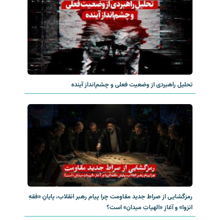
تحلیل راهبردی از وضعیت فعلی و چشم‌انداز آینده
رمزگشایی از صراط جدید مقاومت چرا پیام رهبر انقلاب، پایانِ «فقهِ
انزوا» و آغازِ «الهیاتِ میدان» است؟