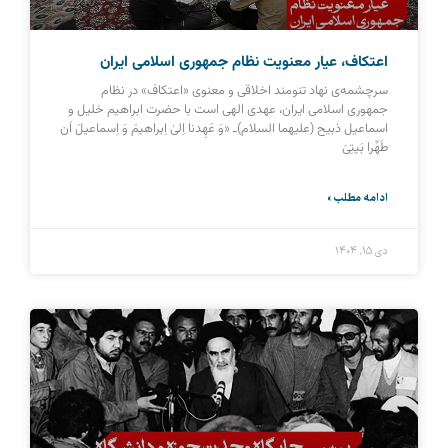
اعتکاف، عیار معنویت نظام جمهوری اسلامی ایران
سرچشمه‌ی نهاد تنومند اخلاقی و معنوی «اعتکاف» در نظام
جمهوری اسلامی ایران، عهدی الهی است با حضرت ابراهیم خلیل و
اسماعیل ذبیح (علیهما السلام)ـ «وَ عَهِدنا اِلىٰ‌ اِبراهیمَ وَ اِسماعیلَ اَن
طَهِّرا بَیتِیَ
ادامه مطلب »
دی ۱۵, ۱۴۰۴