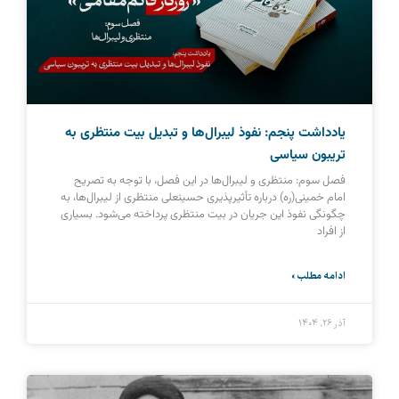
یادداشت پنجم: نفوذ لیبرال‌ها و تبدیل بیت منتظری به
تریبون سیاسی
فصل سوم: منتظری و لیبرال‌ها در این فصل، با توجه به تصریح
امام خمینی(ره) درباره تأثیرپذیری حسینعلی منتظری از لیبرال‌ها، به
چگونگی نفوذ این جریان در بیت منتظری پرداخته می‌شود. بسیاری
از افراد
ادامه مطلب »
آذر ۲۶, ۱۴۰۴