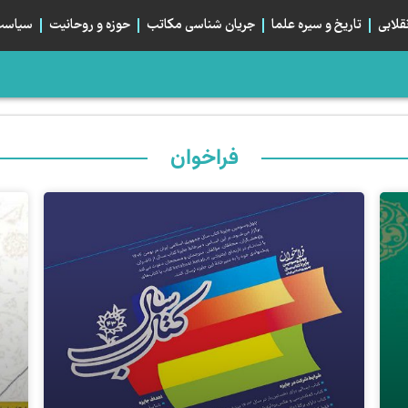
قلابی
تاریخ و سیره علما
جریان شناسی مکاتب
حوزه و روحانیت
سیاست 
اومت
، صلح می‌کرد؟
م؛ تبلور هم‌بستگی استراتژیک شیعیان
بان اربعین و خیابان ایران، دو قطبی یا دو روی یک...
فراخوان