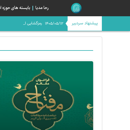
رحا مدیا
بایسته های حوزه ان
پیشنهاد سردبیر
رمزگشایی از صراط جدید مق
اگر امام حسن(ع) امروز بود
اربعین در آستانه چله چهار
میانِ «مسیر» و «میدان»؛ خیا
1405/05/12