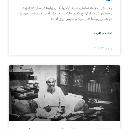
رحا مدیا | نجمه صالحی شیخ فضل‌الله نوری(ره) در سال ١٢٥٩ق در
روستای لاشک از توابع کجور مازندران به دنیا آمد. تحصیلات خود را
در همان روستا آغاز نمود و سپس برای ادامه
ادامه مطلب »
مرداد ۱۴, ۱۴۰۴