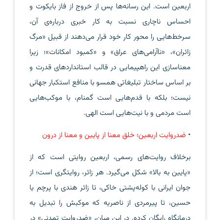
اربعین است. این رسانه‌‌ها پس از خروج از فاز بایکوت و
احساس ناچاری نسبت به کار خبری درباره‌ی آن،
سرخط‌هایی را محور کار خود قرار می‌دهند از قبیل «مرگ
زائران»، «ناآرامی‌های عراق» و «کمبود امکانات»؛ زیرا
معناسازی این راهپیمایی در قالب استانداردهای قدرت و
بر اساس ساختار تبلیغاتی همسو با منافع استکبار جهانی
نیست؛ بلکه با قدم‌هایی است گمنام، با موکب‌هایی
است مردمی و با نیت‌هایی است الهی.
•
ضدروایت اربعین؛ خلق معنا از پایین و معنا از درون
برخلاف روایت‌های رسمی، اربعین روایتی است که از
«پایین به بالا» شکل می‌گیرد. هر زائر، روایتگری است؛ از
جوان ایرانی با کوله‌پشتی خاکی، تا زائر هندی با پرچم یا
حسین، تا پیرمردی از ناصریه که موکبش را تبدیل به
درمانگاه رایگان کرده. در این میان، «ضدروایت تمدنی» در