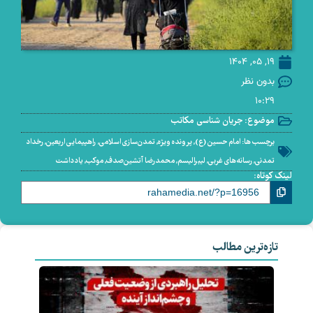
19, 05, 1404
بدون نظر
10:29
موضوع:
جریان شناسی مکاتب
برچسب ها:
امام حسین (ع)
,
پرونده ویژه
,
تمدن‌سازی اسلامی
,
راهپیمایی اربعین
,
رخداد
تمدنی
,
رسانه‌های غربی
,
لیبرالیسم
,
محمدرضا آتشین‌صدف
,
موکب
,
یادداشت
لینک کوتاه:
تازه‌ترین مطالب