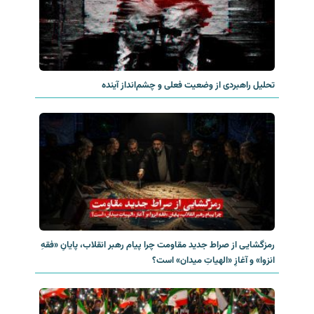
تحلیل راهبردی از وضعیت فعلی و چشم‌انداز آینده
رمزگشایی از صراط جدید مقاومت چرا پیام رهبر انقلاب، پایانِ «فقهِ
انزوا» و آغازِ «الهیاتِ میدان» است؟