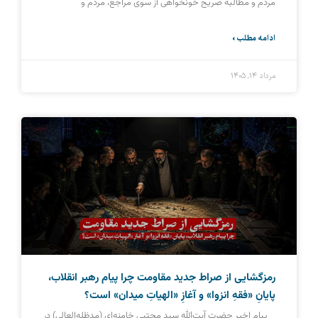
مردم و مطالبه صریح خونخواهی از سوی مراجع، مردم و
ادامه مطلب »
مرداد ۱۴, ۱۴۰۵
رمزگشایی از صراط جدید مقاومت چرا پیام رهبر انقلاب،
پایانِ «فقهِ انزوا» و آغازِ «الهیاتِ میدان» است؟
پیام اخیر حضرت آیت‌الله سید مجتبی خامنه‌ای (مدظله‌العالی) در