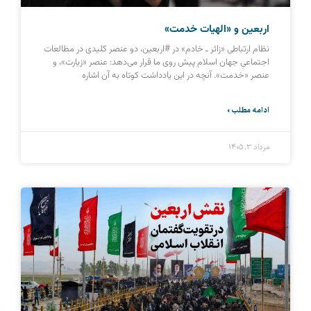
اربعین و «الهیات خدمت»
نظام ارتباطی «زائر ـ خادم» در #اربعین، دو عنصر کلیدی در مطالعات
اجتماعیِ جهان اسلام پیش روی ما قرار می‌دهد: عنصر «زیارت»، و
عنصر «خدمت». آنچه در این یادداشت کوتاه به آن اشاره
ادامه مطلب »
مرداد ۳, ۱۴۰۵