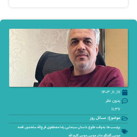
17, 11, 1403
بدون نظر
11:37
موضوع:
مسائل روز
برچسب ها:
به‌وقت طلوع
,
داستان سینمایی
,
رضا مصطفوی
,
فرج‌الله سلحشور
,
قصه
موسی
,
گفتگو
,
مادر موسی
,
موسی کلیم‌ الله