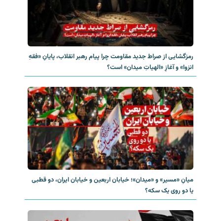
رمزگشایی از صراط جدید مقاومت چرا پیام رهبر انقلاب، پایانِ «فقهِ
انزوا» و آغازِ «الهیاتِ میدان» است؟
میانِ «مسیر» و «میدان»؛ خیابان اربعین و خیابان ایران، دو قطبی
یا دو روی یک سکه؟‌