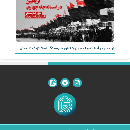
اربعین در آستانه چله چهارم؛ تبلور هم‌بستگی استراتژیک شیعیان