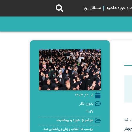
و حوزه علمیه
مسائل روز
01, 12, 1403
بدون نظر
11:17
، که
موضوع:
حوزه و روحانیت
چهار
برچسب ها:
انقلاب و زنان
,
زن انقلابی
,
صد