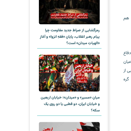
 هم
رمزگشایی از صراط جدید مقاومت چرا
پیام رهبر انقلاب، پایانِ «فقهِ انزوا» و آغازِ
«الهیاتِ میدان» است؟
دفاع
عیان
ی از
گره
میانِ «مسیر» و «میدان»؛ خیابان اربعین
و خیابان ایران، دو قطبی یا دو روی یک
سکه؟‌