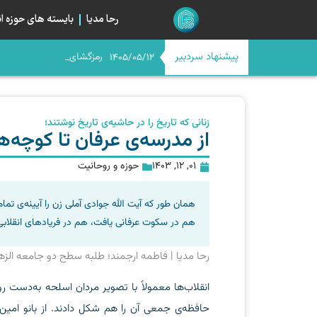
رحا مدیا
بایسته های حوزه ان
پیشنهاد سردبیر
رمزگشایی از صراط جدی
اگر امام حسن(ع) امروز بود
اربعین در آستانه چله چهار
میانِ «مسیر» و «میدان»؛ خیا
1405/05/12
زنانی که تاریخ را در حاشیه‌ی تاریخ نوشتند؛
از مدرسه‌ی عرفان تا کوچه‌ه
01, 12, 1403
حوزه و روحانیت
همان طور که آیت الله جوادی آملی زن را آیینه‌ی تمام‌ن
هم در سکوت عرفانی یافت، هم در فریادهای انقلابی. آ
رحا مدیا | فاطمه ارجمند؛ طلبه سطح دو جامعه الز
انقلاب‌ها معمولاً با تصویر مردان اسلحه به‌دست روای
حافظه‌ی جمعی آن را هم شکل دادند. از بانو امین،