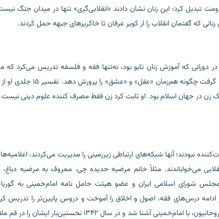
ومت تبدیل کرد؛ این زنان نشان دادند «انقلابی‌گری» تنها در میدان جنگ نیست
انی که گفتمان انقلاب را از کویر عرفان تا خاکریزهای جبهه حمل کردند.
ر دورانی که آموزش زنان تابو بود، نه‌تنها فقه و فلسفه تدریس می‌کرد که 
توحید را بنیان نهاد؛ مدرسه‌ای که در آن، زن ایرانی یاد گرفت چگونه هم‌زمان «عقل» و «عشق» را 
 زن در جهان اسلام بود. او ثابت کرد زن فقط مصرف کننده علوم دینی نیست ب
کننده نبودند؛ آنها شبکه‌های ارتباطی زیرزمینی را مدیریت می‌کردند، اعلامیه‌ها ر
نقلابی می‌خواباندند. مثلاً خانم مرضیه حدیده چی، معروف به مرضیه دباغ، م
 مجلس شورای اسلامی ایران و عضو هیئت حامل نامه امام‌خمینی به گوربا
ادامه درس‌های فقه، اصول و اخلاق را آموخت و دروس پایین‌تر را تدریس کرد
پس از درگذشت سیدحسین بروجردی و آغاز نهضت روحانیون، با امام‌خمینی آشنا شد و در سال ۱۳۴۲ نخستین‌بار ایشان 