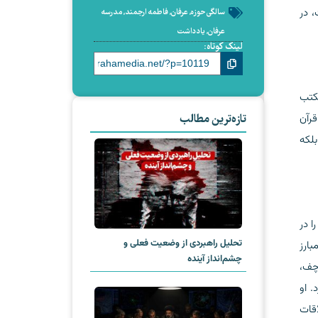
، در
سالگی حوزه
,
عرفان
,
فاطمه ارجمند
,
مدرسه
عرفان
,
یادداشت
لینک کوتاه:
مکتب
پرورش دهد. تفسیر ۱۵ جلدی او از قرآن
تازه‌ترین مطالب
لکه
ا در
تحلیل راهبردی از وضعیت فعلی و
بارز
چشم‌انداز آینده
چف،
. او
را در قم ملاقات