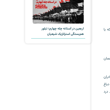
اربعین در آستانه چله چهارم؛ تبلور
ه با
هم‌بستگی استراتژیک شیعیان
همان
دران
باغ
 درد