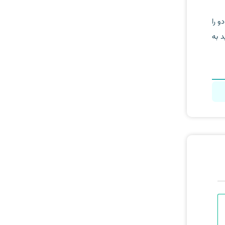
و را
د به