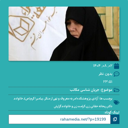
02, 08, 1404
بدون نظر
23:51
موضوع:
جریان شناسی مکاتب
برچسب ها:
آزادی
,
پژوهشکده امر به معروف و نهی از منکر
,
پیامبر اکرم(ص)
,
خانواده
,
دکتر ریحانه حقانی
,
زن
,
کرامت زن و خانواده
,
گزارش
لینک کوتاه: