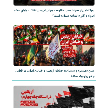
رمزگشایی از صراط جدید مقاومت چرا پیام رهبر انقلاب، پایانِ «فقهِ
انزوا» و آغازِ «الهیاتِ میدان» است؟
میانِ «مسیر» و «میدان»؛ خیابان اربعین و خیابان ایران، دو قطبی
یا دو روی یک سکه؟‌