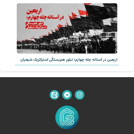
اربعین در آستانه چله چهارم؛ تبلور هم‌بستگی استراتژیک شیعیان