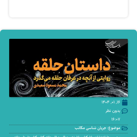
16, 01, 1404
بدون نظر
16:07
موضوع:
جریان شناسی مکاتب