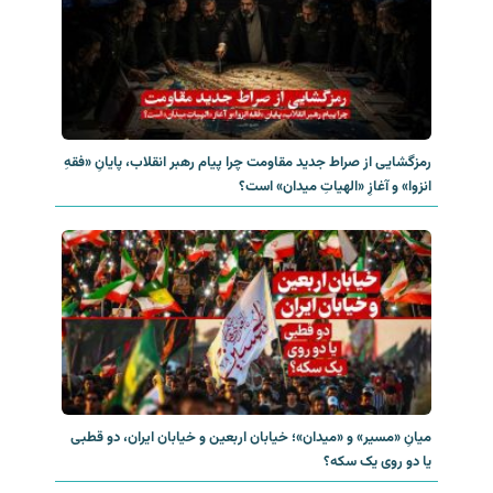
رمزگشایی از صراط جدید مقاومت چرا پیام رهبر انقلاب، پایانِ «فقهِ
انزوا» و آغازِ «الهیاتِ میدان» است؟
میانِ «مسیر» و «میدان»؛ خیابان اربعین و خیابان ایران، دو قطبی
یا دو روی یک سکه؟‌