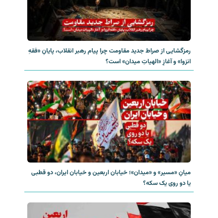
رمزگشایی از صراط جدید مقاومت چرا پیام رهبر انقلاب، پایانِ «فقهِ
انزوا» و آغازِ «الهیاتِ میدان» است؟
میانِ «مسیر» و «میدان»؛ خیابان اربعین و خیابان ایران، دو قطبی
یا دو روی یک سکه؟‌