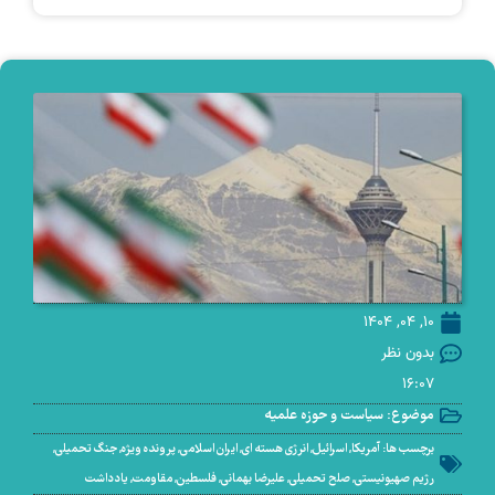
10, 04, 1404
بدون نظر
16:07
موضوع:
سیاست و حوزه علمیه
برچسب ها:
آمریکا
,
اسرائیل
,
انرژی هسته ای
,
ایران اسلامی
,
پرونده ویژه
,
جنگ تحمیلی
,
رژیم صهیونیستی
,
صلح تحمیلی
,
علیرضا بهمانی
,
فلسطین
,
مقاومت
,
یادداشت