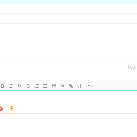
{}
[+]