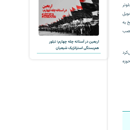
وتر
حویل
خ به
نصب
اربعین در آستانه چله چهارم؛ تبلور
هم‌بستگی استراتژیک شیعیان
کرد
وزه