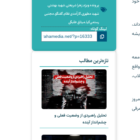
 خود
پرونده ویژه
,
زهرا شریعتی
,
شهید بهشتی
,
شهید مطهری
,
کارآمدی نظام
,
گفتگو
,
مجتبی
رستمی‌کیا
,
میثاق طلبگی
اند،
لینک کوتاه:
دیشه
امعه
تازه‌ترین مطالب
واقع
اب،
مروز
عرفی
تحلیل راهبردی از وضعیت فعلی و
چشم‌انداز آینده