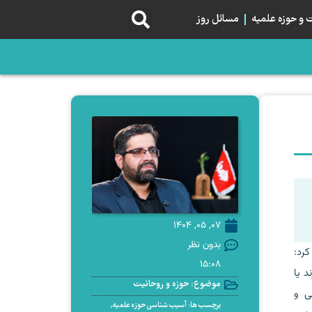
و حوزه علمیه
مسائل روز
07, 05, 1404
بدون نظر
کرد:
15:08
د یا
موضوع:
حوزه و روحانیت
ی و
برچسب ها:
آسیب شناسی حوزه علمیه
,