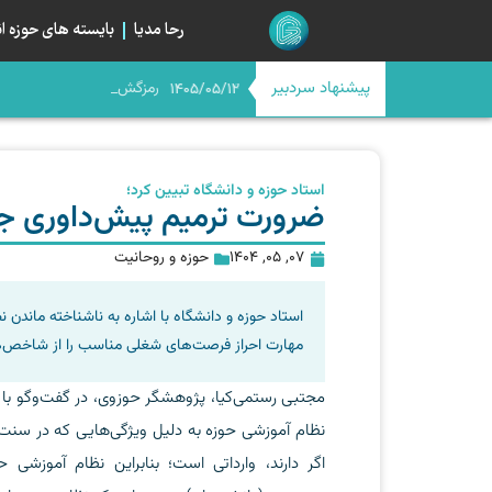
رحا مدیا
بایسته های حوزه ان
پیشنهاد سردبیر
رمزگشایی از صراط جد
اگر امام حسن(ع) امروز بود
اربعین در آستانه چله چهار
میانِ «مسیر» و «میدان»؛ خیا
1405/05/12
استاد حوزه و دانشگاه تبیین کرد؛
ضرورت ترمیم پیش‌داوری‌ جا
07, 05, 1404
حوزه و روحانیت
استاد حوزه و دانشگاه با اشاره به ناشناخته ماندن نظا
مهارت احراز فرصت‌های شغلی مناسب را از شاخص‌ها
مجتبی رستمی‌کیا، پژوهشگر حوزوی، در گفت‌وگو با ر
نظام آموزشی حوزه به دلیل ویژگی‌هایی که در سنت ت
اگر دارند، وارداتی است؛ بنابراین نظام آموزشی 