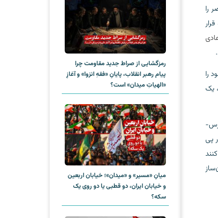
 را
رار
ادی
رمزگشایی از صراط جدید مقاومت چرا
د را
پیام رهبر انقلاب، پایانِ «فقهِ انزوا» و آغازِ
«الهیاتِ میدان» است؟
، یک
رس-
 پی
نند
‌ساز
میانِ «مسیر» و «میدان»؛ خیابان اربعین
و خیابان ایران، دو قطبی یا دو روی یک
سکه؟‌