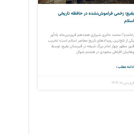
قیع؛ زخمی فراموش‌نشده در حافظه تاریخی
سلام
حامدیا | محمد حائری شیرازی هجدهم فروردین‌ماه، یادآور
کی از تلخ‌ترین رویدادهای تاریخ معاصر اسلام است؛ تخریب
بور مطهر چهار امام بزرگ شیعه در قبرستان بقیع، توسط
هابیان افراطی سعودی در هشتم شوال
دامه مطلب »
روردین ۱۸, ۱۴۰۴