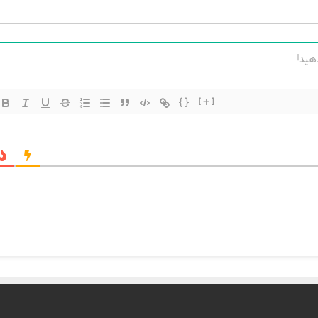
{}
[+]