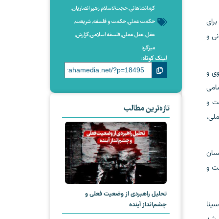
کرمانشاهانی
,
حجت‌الاسلام زهیر انصاریان
,
برای
حکمت عملی
,
حکمت و فلسفه
,
شریعت
,
عقل
,
عقل عملی
,
فلسفه اسلامی
,
گزارش
,
نی و
میزگرد
لینک کوتاه:
وی و
مامی
ست و
تازه‌ترین مطالب
لی،
سان
ست و
تحلیل راهبردی از وضعیت فعلی و
ینا
چشم‌انداز آینده