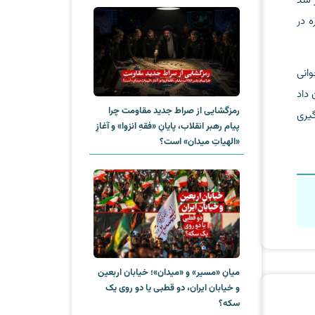
 شد
 در
انی
 داد
رمزگشایی از صراط جدید مقاومت چرا
یری
پیام رهبر انقلاب، پایانِ «فقهِ انزوا» و آغازِ
«الهیاتِ میدان» است؟
میانِ «مسیر» و «میدان»؛ خیابان اربعین
و خیابان ایران، دو قطبی یا دو روی یک
سکه؟‌