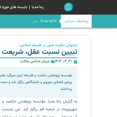
رحا مدیا
بایسته های حوزه ان
پیشنهاد سردبیر
رمزگشایی از صر
اگر امام حسن(ع) امروز بود
اربعین در آستانه چله چهار
میانِ «مسیر» و «میدان»؛ خیا
1405/05/12
بازخوانی حکمت عملی در فلسفه اسلامی؛
تبیین نسبت عقل، شریعت و 
30, 06, 1404
جریان شناسی مکاتب
مؤسسه پژوهشی حکمت و فلسفه ایران میزگرد علمی «
پرشور فضلای حوزوی و دانشگاهی برگزار شد و حجت‌ال
پرداختند.
شهریورماه در شعبه قم برگزار کرد. این نشست 