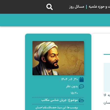
و حوزه علمیه
مسائل روز
30, 06, 1404
بدون نظر
15:20
به گزارش رحا مدیا، مؤسسه پژوهشی حکمت و فلسفه ایران میزگرد علمی «حکمت عملی از نظرگاه ابن سینا» را روز یکشنبه ۱۶
موضوع:
جریان شناسی مکاتب
سان
برچسب ها:
ابن سینا
,
حجت‌الاسلام احسان